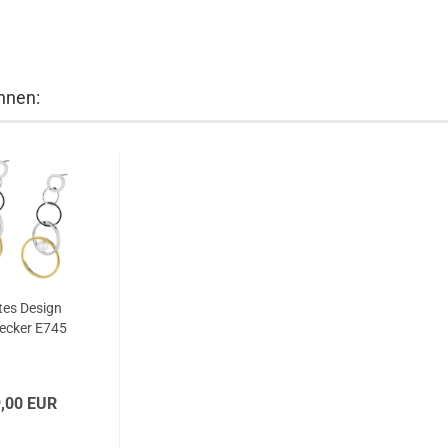
hnen:
tes Design
ecker E745
,00 EUR