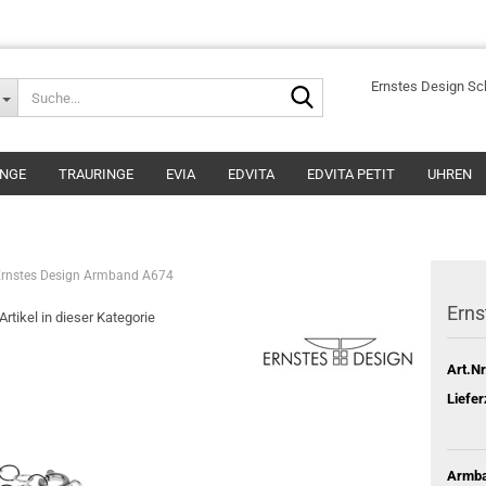
Suche...
Ernstes Design S
INGE
TRAURINGE
EVIA
EDVITA
EDVITA PETIT
UHREN
Ernstes Design Armband A674
Ern
Artikel in dieser Kategorie
Art.Nr
Liefer
Armba