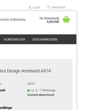
Login
Merkzettel
Ihr Warenkorb
chmuck Onlineshop
0,00 EUR
KUNDENFLYER
GESCHENKIDEEN
stes Design Armband A674
.:
A674
zeit:
ca. 5 - 7 Werktage
(Ausland abweichend)
ndlänge: