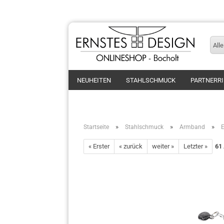
Alle
NEUHEITEN
STAHLSCHMUCK
PARTNERR
»
»
»
Startseite
Stahlschmuck
Armband
« Erster
« zurück
weiter »
Letzter »
61
Ringe
Armband