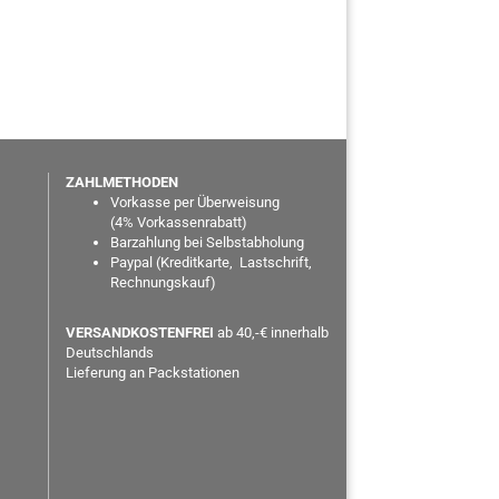
ZAHLMETHODEN
Vorkasse per Überweisung
(
4% Vorkassenrabatt)
Barzahlung bei Selbstabholung
Paypal
(Kreditkarte, Lastschrift,
Rechnungskauf)
VERSANDKOSTENFREI
ab 40,-€ innerhalb
Deutschlands
Lieferung an Packstationen