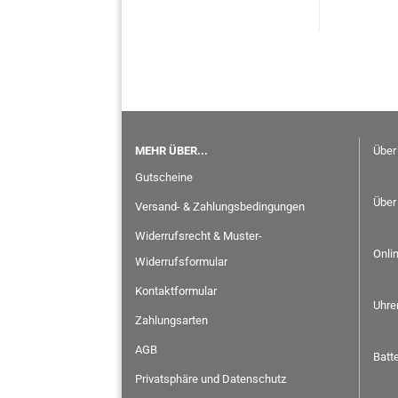
MEHR ÜBER...
Über
Gutscheine
Über
Versand- & Zahlungsbedingungen
Widerrufsrecht & Muster-
Onli
Widerrufsformular
Kontaktformular
Uhre
Zahlungsarten
AGB
Batt
Privatsphäre und Datenschutz