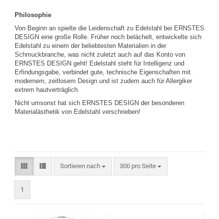
Philosophie
Von Beginn an spielte die Leidenschaft zu Edelstahl bei ERNSTES
DESIGN eine große Rolle. Früher noch belächelt, entwickelte sich
Edelstahl zu einem der beliebtesten Materialien in der
Schmuckbranche, was nicht zuletzt auch auf das Konto von
ERNSTES DESIGN geht! Edelstahl steht für Intelligenz und
Erfindungsgabe, verbindet gute, technische Eigenschaften mit
modernem, zeitlosem Design und ist zudem auch für Allergiker
extrem hautverträglich.
Nicht umsonst hat sich ERNSTES DESIGN der besonderen
Materialästhetik von Edelstahl verschrieben!
Sortieren nach
pro Seite
Sortieren nach
300 pro Seite
1