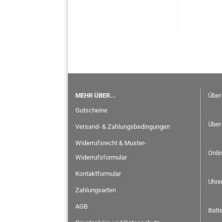
MEHR ÜBER...
Über
Gutscheine
Über
Versand- & Zahlungsbedingungen
Widerrufsrecht & Muster-
Onli
Widerrufsformular
Kontaktformular
Uhre
Zahlungsarten
AGB
Batt