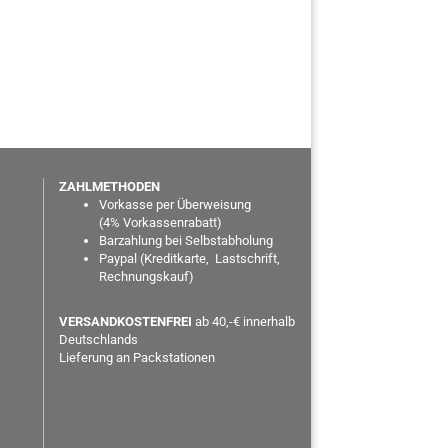
ZAHLMETHODEN
Vorkasse per Überweisung
(
4% Vorkassenrabatt)
Barzahlung bei Selbstabholung
Paypal
(Kreditkarte, Lastschrift,
Rechnungskauf)
VERSANDKOSTENFREI
ab 40,-€ innerhalb
Deutschlands
Lieferung an Packstationen