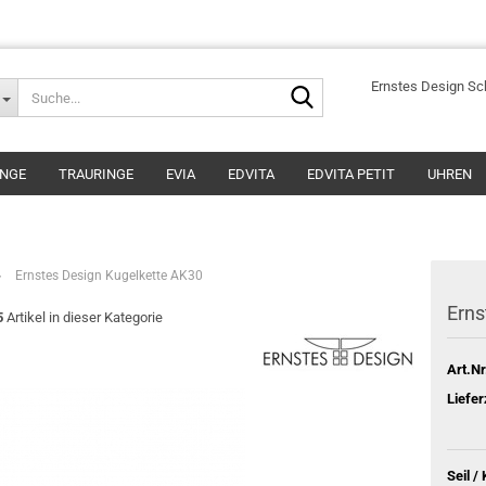
Suche...
Ernstes Design S
INGE
TRAURINGE
EVIA
EDVITA
EDVITA PETIT
UHREN
»
Ernstes Design Kugelkette AK30
Erns
5
Artikel in dieser Kategorie
Art.Nr
Liefer
Seil /