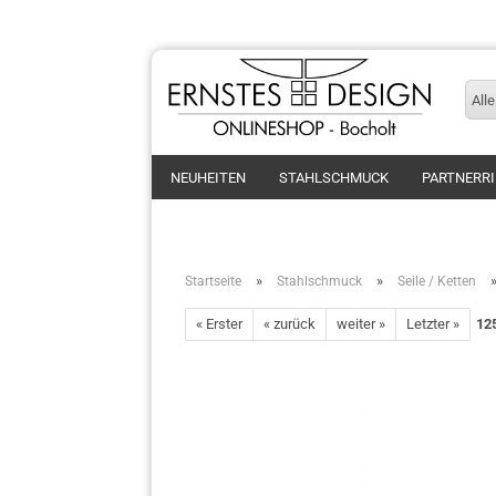
Alle
NEUHEITEN
STAHLSCHMUCK
PARTNERR
»
»
Startseite
Stahlschmuck
Seile / Ketten
« Erster
« zurück
weiter »
Letzter »
12
Ringe
Armband