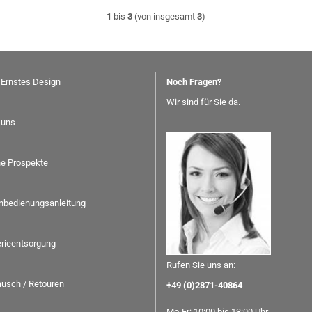
1
bis
3
(von insgesamt
3
)
 Ernstes Design
Noch Fragen?
Wir sind für Sie da.
 uns
ne Prospekte
nbedienungsanleitung
erieentsorgung
Rufen Sie uns an:
usch / Retouren
+49 (0)2871-40864
Mo-Fr: 10:00 bis 13:00 Uhr