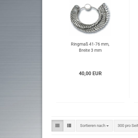
Komplett Angebote
Ringmaß 41-76 mm,
Breite 3 mm
40,00 EUR
Sortieren nach
pro Seite
Sortieren nach
300 pro Sei