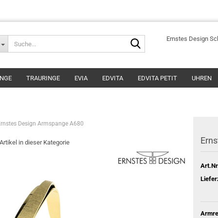
Suche...
Ernstes Design S
INGE
TRAURINGE
EVIA
EDVITA
EDVITA PETIT
UHREN
Ernstes Design Armspange A680
Ern
Artikel in dieser Kategorie
Art.Nr
Liefer
Armre