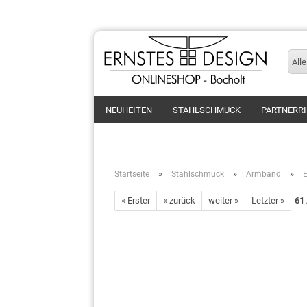
Alle
NEUHEITEN
STAHLSCHMUCK
PARTNERR
»
»
»
Startseite
Stahlschmuck
Armband
« Erster
« zurück
weiter »
Letzter »
61
Ringe
Armband