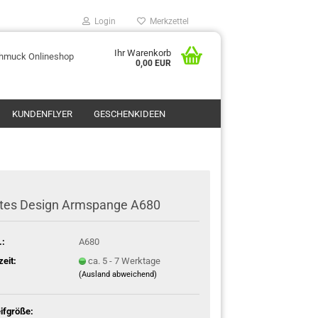
Login
Merkzettel
Ihr Warenkorb
chmuck Onlineshop
0,00 EUR
KUNDENFLYER
GESCHENKIDEEN
stes Design Armspange A680
.:
A680
zeit:
ca. 5 - 7 Werktage
(Ausland abweichend)
ifgröße: