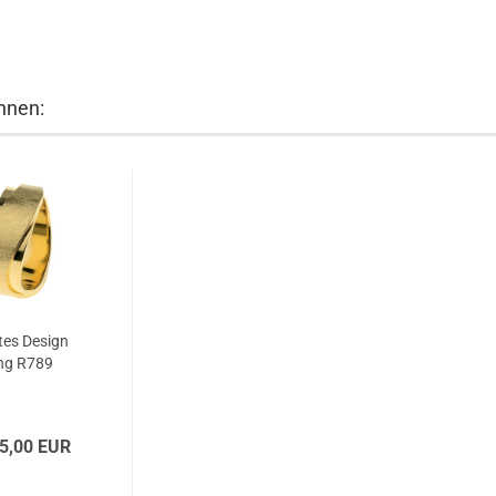
hnen:
tes Design
ng R789
5,00 EUR