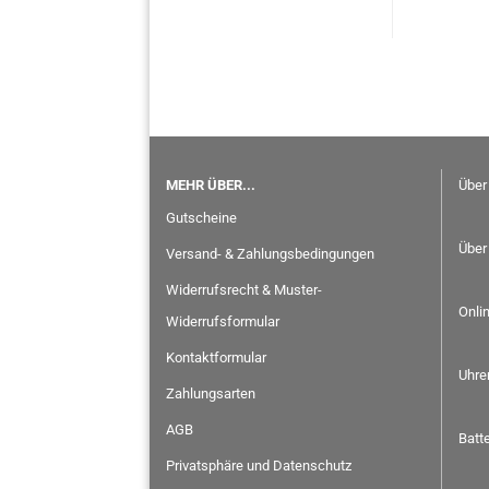
MEHR ÜBER...
Über
Gutscheine
Über
Versand- & Zahlungsbedingungen
Widerrufsrecht & Muster-
Onli
Widerrufsformular
Kontaktformular
Uhre
Zahlungsarten
AGB
Batt
Privatsphäre und Datenschutz