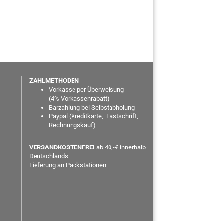
ZAHLMETHODEN
Vorkasse per Überweisung
(
4% Vorkassenrabatt)
Barzahlung bei Selbstabholung
Paypal
(Kreditkarte, Lastschrift,
Rechnungskauf)
VERSANDKOSTENFREI
ab 40,-€ innerhalb
Deutschlands
Lieferung an Packstationen