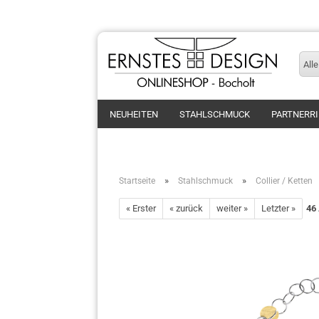
Alle
NEUHEITEN
STAHLSCHMUCK
PARTNERR
»
»
Startseite
Stahlschmuck
Collier / Ketten
« Erster
« zurück
weiter »
Letzter »
46
Ringe
Armband