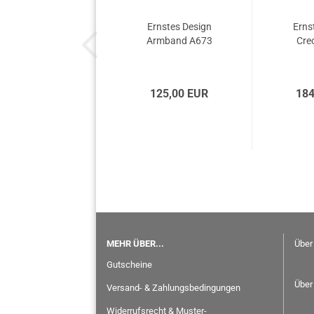
Ernstes Design
Erns
Armband A673
Cre
125,00 EUR
184
MEHR ÜBER...
Über
Gutscheine
Über
Versand- & Zahlungsbedingungen
Widerrufsrecht & Muster-