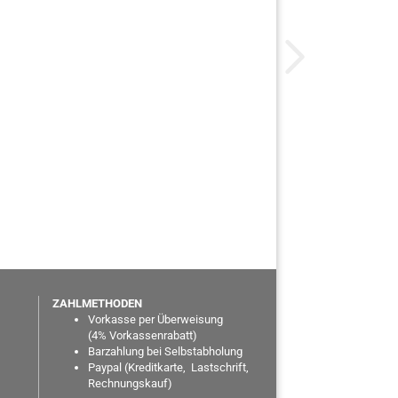
ZAHLMETHODEN
Vorkasse per Überweisung
(
4% Vorkassenrabatt)
Barzahlung bei Selbstabholung
Paypal
(Kreditkarte, Lastschrift,
Rechnungskauf)