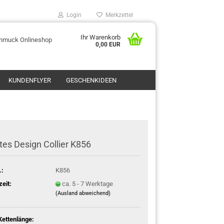
Login
Merkzettel
Ihr Warenkorb
chmuck Onlineshop
0,00 EUR
KUNDENFLYER
GESCHENKIDEEN
tes Design Collier K856
.:
K856
zeit:
ca. 5 - 7 Werktage
(Ausland abweichend)
 Kettenlänge: