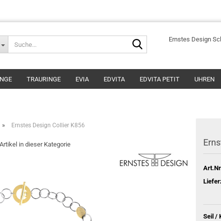
Suche...
Ernstes Design S
INGE
TRAURINGE
EVIA
EDVITA
EDVITA PETIT
UHREN
»
Ernstes Design Collier K856
Erns
Artikel in dieser Kategorie
Art.Nr
Liefer
Seil /