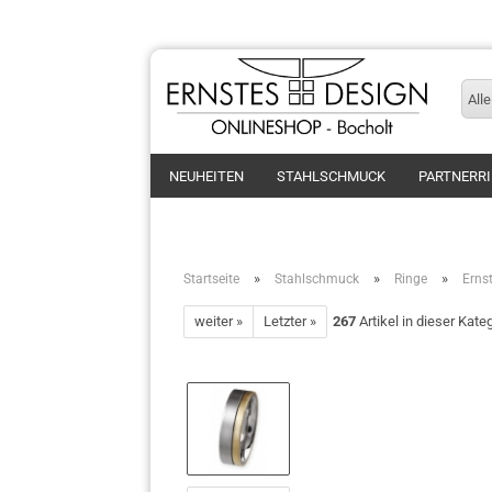
Alle
NEUHEITEN
STAHLSCHMUCK
PARTNERR
»
»
»
Startseite
Stahlschmuck
Ringe
Erns
weiter »
Letzter »
267
Artikel in dieser Kate
Ringe
Armband