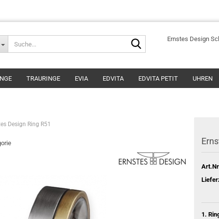
Suche...
Ernstes Design S
INGE
TRAURINGE
EVIA
EDVITA
EDVITA PETIT
UHREN
tes Design Ring R51
Erns
gorie
Art.Nr
Liefer
1. Rin