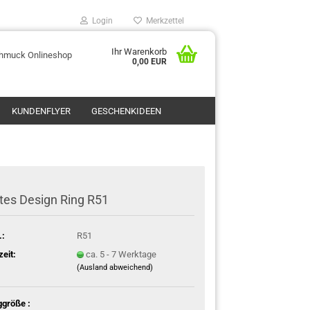
Login
Merkzettel
Ihr Warenkorb
chmuck Onlineshop
0,00 EUR
KUNDENFLYER
GESCHENKIDEEN
tes Design Ring R51
.:
R51
zeit:
ca. 5 - 7 Werktage
(Ausland abweichend)
ggröße :