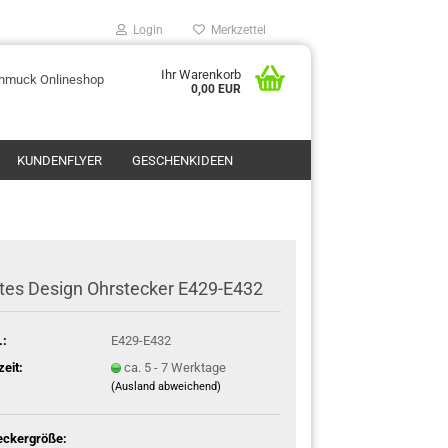
Login
Merkzettel
Ihr Warenkorb
chmuck Onlineshop
0,00 EUR
KUNDENFLYER
GESCHENKIDEEN
tes Design Ohrstecker E429-E432
.:
E429-E432
zeit:
ca. 5 - 7 Werktage
(Ausland abweichend)
eckergröße: