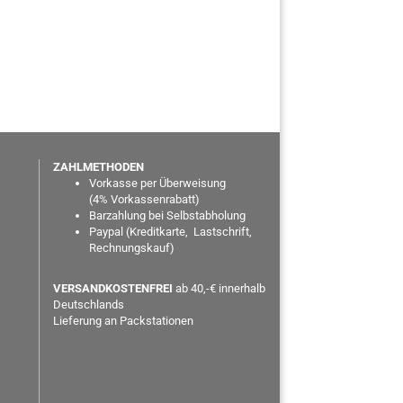
ZAHLMETHODEN
Vorkasse per Überweisung
(
4% Vorkassenrabatt)
Barzahlung bei Selbstabholung
Paypal
(Kreditkarte, Lastschrift,
Rechnungskauf)
VERSANDKOSTENFREI
ab 40,-€ innerhalb
Deutschlands
Lieferung an Packstationen