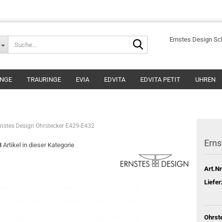
Suche...
Ernstes Design S
INGE
TRAURINGE
EVIA
EDVITA
EDVITA PETIT
UHREN
rnstes Design Ohrstecker E429-E432
Erns
8
Artikel in dieser Kategorie
Art.Nr
Liefer
Ohrst