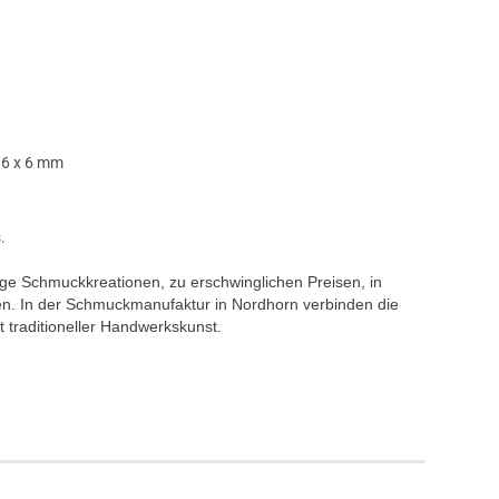
r 6 x 6 mm
.
tige Schmuckkreationen, zu erschwinglichen Preisen, in
en. In der Schmuckmanufaktur in Nordhorn verbinden die
 traditioneller Handwerkskunst.