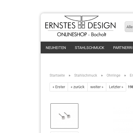
Alle
NEUHEITEN
STAHLSCHMUCK
PARTNERR
»
»
»
Startseite
Stahlschmuck
Ohrringe
E
« Erster
« zurück
weiter »
Letzter »
19
Ringe
Armband