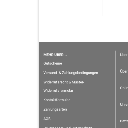
MEHR ÜBER...
Über
Gutscheine
Über
Versand- & Zahlungsbedingungen
Widerrufsrecht & Muster-
Onli
Widerrufsformular
Kontaktformular
Uhre
Zahlungsarten
AGB
Batt